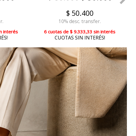
$ 50.400
r.
10% desc. transfer.
n interés
6 cuotas
de
$ 9.333,33
sin interés
ÉS!
CUOTAS SIN INTERÉS!