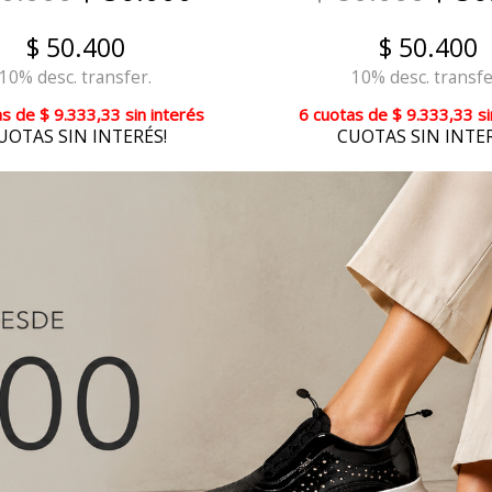
$ 50.400
$ 50.400
10% desc. transfer.
10% desc. transfe
as
de
$ 9.333,33
sin interés
6 cuotas
de
$ 9.333,33
si
UOTAS SIN INTERÉS!
CUOTAS SIN INTER