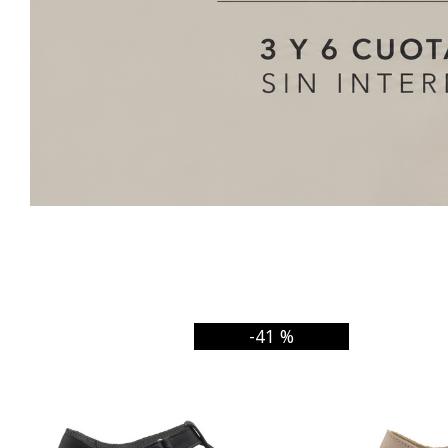
-41 %