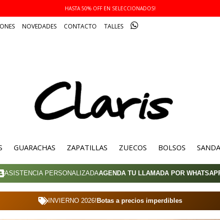
3 Y 6 CUOTAS SIN INTERÉS!
IONES
NOVEDADES
CONTACTO
TALLES
S
GUARACHAS
ZAPATILLAS
ZUECOS
BOLSOS
SANDA
ASISTENCIA PERSONALIZADA
AGENDA TU LLAMADA POR WHATSAP
INVIERNO 2026!
Botas a precios imperdibles