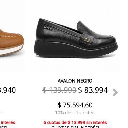
AVALON NEGRO
3.940
$ 139.990
$ 83.994
$ 75.594,60
r.
10% desc. transfer.
 interés
6 cuotas
de
$ 13.999
sin interés
ÉS!
CUOTAS SIN INTERÉS!