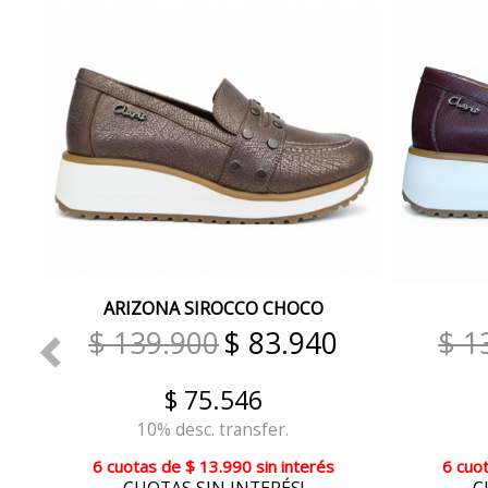
ARIZONA SIROCCO CHOCO
$ 139.900
$ 83.940
$ 1
$ 75.546
10% desc. transfer.
6 cuotas
de
$ 13.990
sin interés
6 cuo
CUOTAS SIN INTERÉS!
C