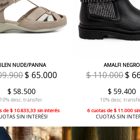
ILEN NUDE/PANNA
AMALFI NEGRO
09.900
$ 65.000
$ 110.000
$ 6
$ 58.500
$ 59.400
10% desc. transfer.
10% desc. transfe
s
de
$ 10.833,33
sin interés
6 cuotas
de
$ 11.000
sin
UOTAS SIN INTERÉS!
CUOTAS SIN INTER