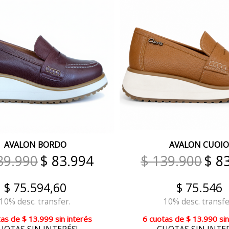
AVALON BORDO
AVALON CUOIO
39.990
$ 83.994
$ 139.900
$ 8
$ 75.594,60
$ 75.546
10% desc. transfer.
10% desc. transfe
tas
de
$ 13.999
sin interés
6 cuotas
de
$ 13.990
sin
UOTAS SIN INTERÉS!
CUOTAS SIN INTER