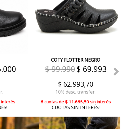
COTY FLOTTER NEGRO
6.000
$ 99.990
$ 69.993
$ 62.993,70
r.
10% desc. transfer.
 interés
6 cuotas
de
$ 11.665,50
sin interés
ÉS!
CUOTAS SIN INTERÉS!