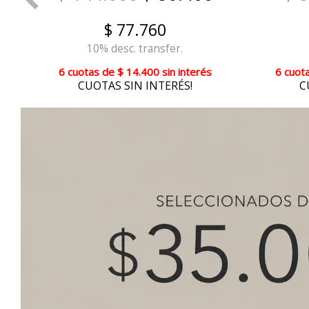
$ 77.760
10% desc. transfer.
6 cuotas
de
$ 14.400
sin interés
6 cuot
CUOTAS SIN INTERÉS!
C