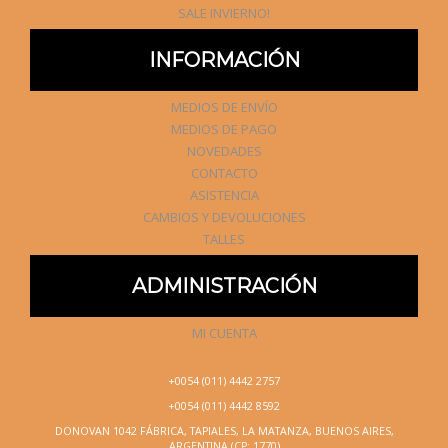
SALE INVIERNO!
INFORMACIÓN
MEDIOS DE ENVÍO
MEDIOS DE PAGO
NOVEDADES
CONTACTO
ASISTENCIA
CAMBIOS Y DEVOLUCIONES
TALLES
ADMINISTRACIÓN
MI CUENTA
+0054 (011) 4442 2757
+0054 (011) 4442 8592
DONOVAN 1042 FÁBRICA, TAPIALES, LA MATANZA, BUENOS AIRES,
ARGENTINA (CP: 1770)