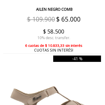
MARRÓN REPTIL
AILEN NEGRO COMB
LIMA
$ 109.900
$ 65.000
NUDE
$ 58.500
NARANJA
10% desc. transfer.
GRINGO DUBAI
6 cuotas
de
$ 10.833,33
sin interés
CUOTAS SIN INTERÉS!
NEGRO CROCCO
-41 %
BORDO
TERRA VISÓN
VERDE OSCURO
LADRILLO
HUESO