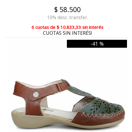
VERDE
$ 58.500
10% desc. transfer.
DIESEL BEIGE
6 cuotas
de
$ 10.833,33
sin interés
BRONCE
CUOTAS SIN INTERÉS!
MANTECA COMBINADO
-41 %
TIZA COMBINADO
CROMO BLANCO
NEGRO NUDE
NEGRO BLANCO
AQUA
BORDO
NEVADO BRONCE