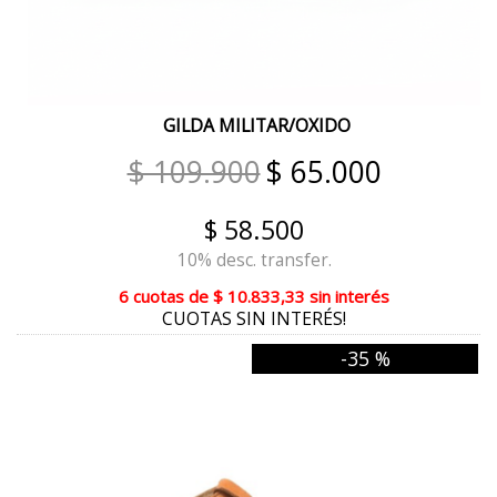
REPTIL ROJO
BLANCO/NUDE
NEGRO PLATA
GILDA MILITAR/OXIDO
MANTECA
$ 109.900
$ 65.000
DIESEL VISON
$ 58.500
GAMAS SUELA
10% desc. transfer.
CUOIO TERRA
6 cuotas
de
$ 10.833,33
sin interés
CUOTAS SIN INTERÉS!
CUOIO REPTIL
-35 %
MAIZ REPTIL
CUOIO REPTIL ORO
BLANCO REPTIL