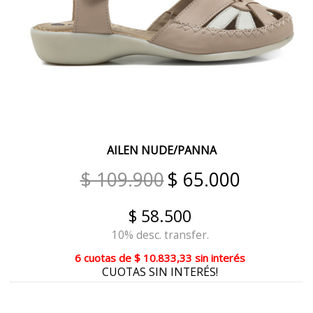
ESMERALDA
GAMUZÓN AZUL
GAMUZÓN PIEDRA
GAMUZÓN MAÍZ
DUBAI
COLONIAL
AILEN NUDE/PANNA
MULTICOLOR
$ 109.900
$ 65.000
SALMON
$ 58.500
TIZA
10% desc. transfer.
BLACO CON PLATA
6 cuotas
de
$ 10.833,33
sin interés
CUOTAS SIN INTERÉS!
CHITA BEIGE
MAÍZ