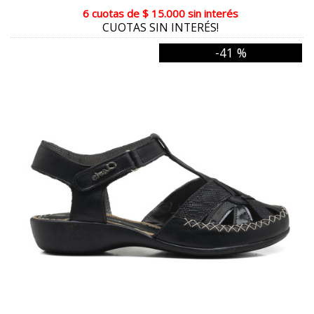
6 cuotas
de
$ 15.000
sin interés
CAOBA
CUOTAS SIN INTERÉS!
MIEL COMBINADO
-41 %
REPTIL CON MIEL
FUCSIA COMBINADO
MANILA COMBINADO
ROSA COMBINADO
PLATINO
ORO COMBINADO
DORADO
NATURAL METALIZADO
BEIGE