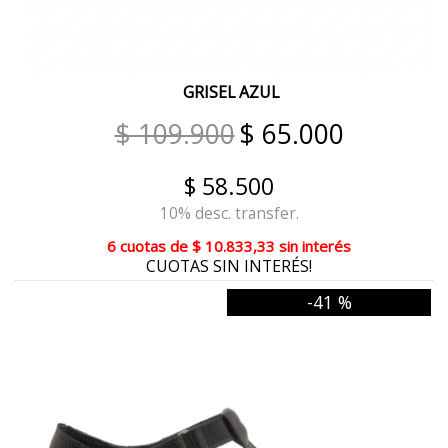
STONE
NEGRO/MAÍZ
GRISEL AZUL
MIEL
$ 109.900
$ 65.000
OXIDO MARRÓN
$ 58.500
LUPI/SUELA/MARRÓN
10% desc. transfer.
MUSGO/NEGRO/NEVADO VERDE
6 cuotas
de
$ 10.833,33
sin interés
CUOTAS SIN INTERÉS!
AZUL/NEGRO/MARRÓN
-41 %
RANCHO CUOIO
ANTILOPE/NATURAL/ARENA
BORDO/CHOCO/NEGRO
SUELA/NEGRO/ARENA