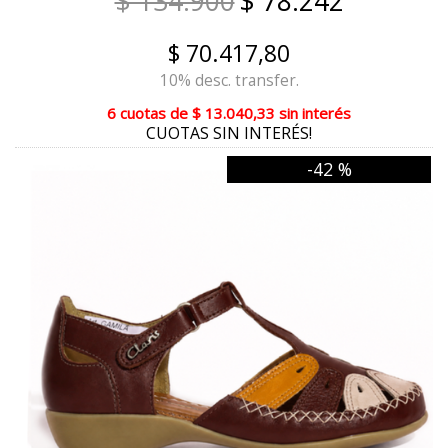
$ 134.900
$ 78.242
BORDO CHARRUGA
$ 70.417,80
PELTRE
10% desc. transfer.
6 cuotas
de
$ 13.040,33
sin interés
ACERO OXIDADO
CUOTAS SIN INTERÉS!
CHAROL AZUL
-42 %
CAMEL / NARANJA / MAIZ
CORAL CAMEL MAIZ
CUOIO
MAIZ
NUDE TIZA VISON
PELTRE PLATA
REPTIL NEGRO