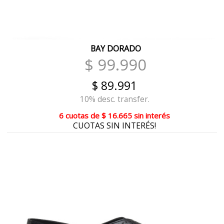
MERLOT
VISÓN
BAY DORADO
MAMBA COMBINADO
$ 99.990
NILO
$ 89.991
VIETNAM
10% desc. transfer.
BIKER
6 cuotas
de
$ 16.665
sin interés
CUOTAS SIN INTERÉS!
CELESTE
NEGRO CHAROL
MULTIFLORAL
ORO
AMARILLO