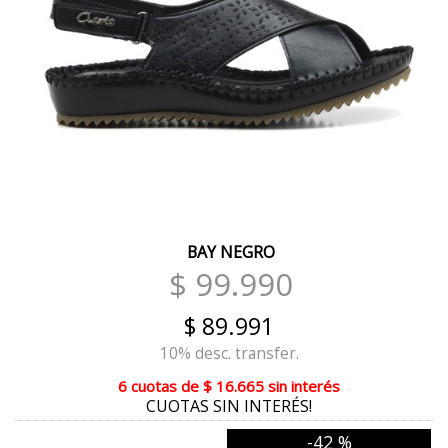
PASTEL
HIELO
ROCA
PASIÓN BRONCE
ACERO
BRONCE
BAY NEGRO
TEXAS BRICK
$ 99.990
PLATA COMBINADO
$ 89.991
NEGRO CON LEOPARDO
10% desc. transfer.
BRICK
6 cuotas
de
$ 16.665
sin interés
CUOTAS SIN INTERÉS!
TERRA COMBINADO
-42 %