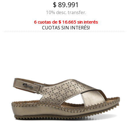
$ 89.991
PELTRE COMBINADO
10% desc. transfer.
HEBANO COMBINADO
6 cuotas
de
$ 16.665
sin interés
CUOTAS SIN INTERÉS!
CHAROL NEGRO
PLATA METALIZADO
COBRE METALIZADO
CHOCOLATE COMBINADO
VISÓN COMBINADO
CHAROL NEGRO COMBINADO
NEGRO COMBINADO CHOCOLATE
PASIÓN COMBINADO
CHOCOLATE