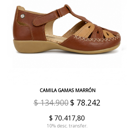
CREMA
VERDE
VISON REPTIL BITONO
CUOIO REPTIL BITONO
ANIMAL PRINT SUELA
ANIMAL PRINT TIZA
PASIÓN BORDO
CHAROL BORDÓ
CAMILA GAMAS MARRÓN
METAL ROSE
$ 134.900
$ 78.242
NUBULA PELTRE
$ 70.417,80
GRIS REPTIL
10% desc. transfer.