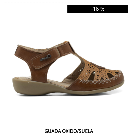
OXIDO/BRONCE
-18 %
OCRE
NEVADO
CUOIO/PLATINO
NEGRO/SIROCCO NEGRO
PLATINO
TOSTADO
SAVIA
LIMÓN
DURAZNO
METAL
GUADA OXIDO/SUELA