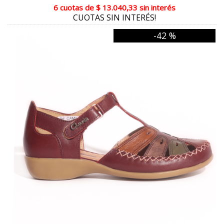
GLITTER ORO
6 cuotas
de
$ 13.040,33
sin interés
CUOTAS SIN INTERÉS!
GLITTER BEIGE
-42 %
GLITTER NEGRO
CUERO CAMUFLADO
COBRA ORO
COBRA BEIGE
PRINT CAMUFLADO
NEGRO BRILLO
SNAKE GRIS
MARRON COBRA
BRONCE