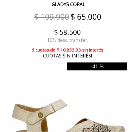
GLADYS CORAL
NEGRO ROBLE
$ 109.900
$ 65.000
CARAMELO
$ 58.500
JEAN VERDE
10% desc. transfer.
GRIS CUADRILLE
6 cuotas
de
$ 10.833,33
sin interés
CUOTAS SIN INTERÉS!
PRINT CURRY
-41 %
SUELA LADRILLO
GAMAS MARRON
VISON MULTICOLOR
PLATINO
REPTIL FLOR
GLITTER ROSE