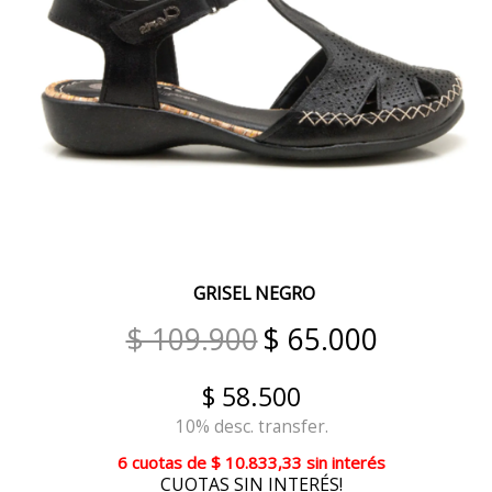
CIPRIA
NEGRO/ANTILOPE
NUDE/MARFIL/BLANCO
PELTRE/PLATA/ROSE
CURRY/CHOCO
RAYA GRIS
GRISEL NEGRO
AVESTRUZ BEIGE
$ 109.900
$ 65.000
AVESTRUZ SUELA
IGUANA BRONCE
$ 58.500
10% desc. transfer.
RAYADO
6 cuotas
de
$ 10.833,33
sin interés
RAYA BLANCA
CUOTAS SIN INTERÉS!