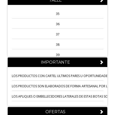
TALLE
MARRÓN TABACO
SANDALIAS 25/26
TERRA SUELA
35
SANDALIAS ANTERIORES
MANILA
36
TAUPE
37
VERDE
38
SUELA
39
IMPORTANTE
GRIS
40
MARRÓN TABASCO
41
LOS PRODUCTOS CON CARTEL ULTIMOS PARES U OPORTUNIDADES NO 
ROJO PASIÓN
1
LOS PRODUCTOS SON ELABORADOS DE FORMA ARTESANAL POR LO QUE 
MARRÓN NAIROBI
S-90 CM
LOS APLIQUES O EMBELLECEDORES LATERALES DE ESTAS BOTAS SON AR
PETROLEO
M- 97CM
OFERTAS