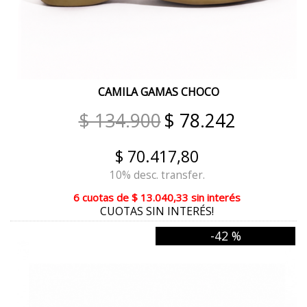
TIZA BEIGE MAIZ
VISON
AZUL
CAMILA GAMAS CHOCO
CAMEL NARANJA
$ 134.900
$ 78.242
CAMEL TIZA
$ 70.417,80
CORAL NARANJA
10% desc. transfer.
NUDE ROSE
6 cuotas
de
$ 13.040,33
sin interés
CUOTAS SIN INTERÉS!
NUDE
-42 %
PELTRE PLATA ORO
TIZA PLATA
METALIZADO PELTRE