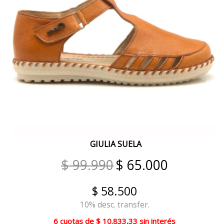
VERDE REPTIL
BEIGE ROSE
TIZA PLATINO
TIZA PELTRE
CUOIO CLARO
PRINT BEIGE
LAVANDA
ROSA
GIULIA SUELA
$ 99.990
$ 65.000
PRINT ROJO
BLANCO COMBINADO
$ 58.500
ROJO AMARILLO
10% desc. transfer.
6 cuotas
de
$ 10.833,33
sin interés
VERDE CAMUFLADO