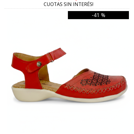
CUOTAS SIN INTERÉS!
TRANSPARENTE
-41 %
NEGRO PELTRE
ROBLE
UVA
BORDO BRONCE
MILITAR CUOIO
WHISKY
CURRY
DIOR
NEGRO CARAMELO
NEGRO UVA