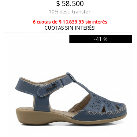
$ 58.500
VISON ORO
10% desc. transfer.
ANTILOPE
6 cuotas
de
$ 10.833,33
sin interés
CHOCO VISON
CUOTAS SIN INTERÉS!
-41 %
SUELA BRONCE
MARRON COBRE
NUEZ
GUINDA
BIKER
MERINO
CHOCO COMBINADO SUELA
PANNA
TUCSON