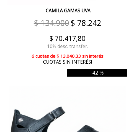
ROJO GUINDA
CAMILA GAMAS UVA
GLITTER PLATA
$ 134.900
$ 78.242
SUELA
$ 70.417,80
MERINO
10% desc. transfer.
ANIMAL PRINT VERDE
6 cuotas
de
$ 13.040,33
sin interés
ROSA DIOR
CUOTAS SIN INTERÉS!
-42 %
BLANCO/PLATA
MARRON OSCURO
FUCSIA
CANELA
MARFIL REPTIL
PELTRE GRIS METAL