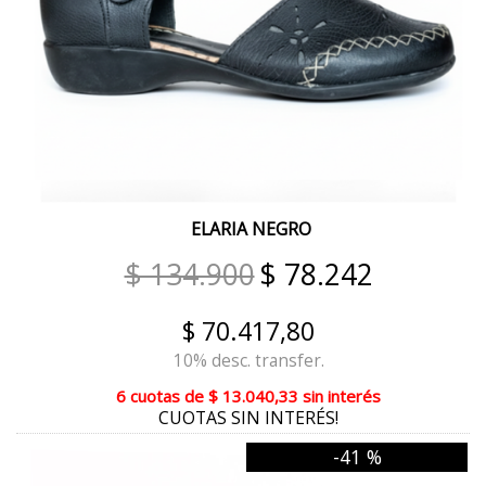
GAMAS PELTRE
ROJO COMBINADO
MAIZ COMBINADO
REPTIL BITONO
METAL ROSÉ
ELARIA NEGRO
METAL PLATA
$ 134.900
$ 78.242
BLANCO/AZUL
$ 70.417,80
MADERA
10% desc. transfer.
MAIZ
6 cuotas
de
$ 13.040,33
sin interés
CUOTAS SIN INTERÉS!
TAUPE
-41 %
NEVADO MILITAR