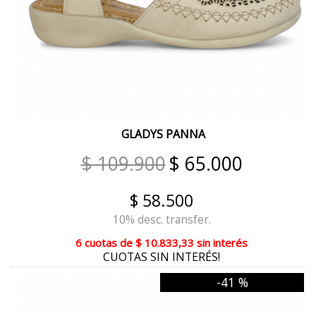
TURQUESA
MANZANA
AMAS TIZA
TROPICAL
FLORAL
GLADYS PANNA
GAMAS BEIGE
$ 109.900
$ 65.000
GAMAS NEGRO
$ 58.500
GAMAS HIELO
10% desc. transfer.
PASIÓN DUBAI
6 cuotas
de
$ 10.833,33
sin interés
CUOTAS SIN INTERÉS!
MARRON LUPI
-41 %
NUEZ