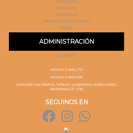
NOVEDADES
CONTACTO
ASISTENCIA
CAMBIOS Y DEVOLUCIONES
TALLES
ADMINISTRACIÓN
MI CUENTA
+0054 (011) 4442 2757
+0054 (011) 4442 8592
DONOVAN 1042 FÁBRICA, TAPIALES, LA MATANZA, BUENOS AIRES,
ARGENTINA (CP: 1770)
SEGUINOS EN