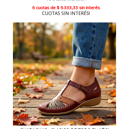
6 cuotas
de
$ 9.333,33
sin interés
CUOTAS SIN INTERÉS!