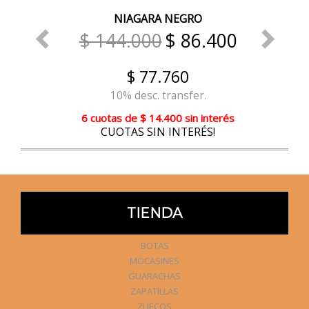
NIAGARA NEGRO
$ 144.000
$ 86.400
$ 77.760
10% desc. transfer.
6 cuotas
de
$ 14.400
sin interés
CUOTAS SIN INTERÉS!
TIENDA
BOTAS
MOCASINES
GUARACHAS
ZAPATILLAS
ZUECOS