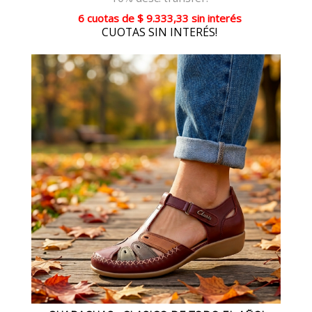
6 cuotas
de
$ 9.333,33
sin interés
CUOTAS SIN INTERÉS!