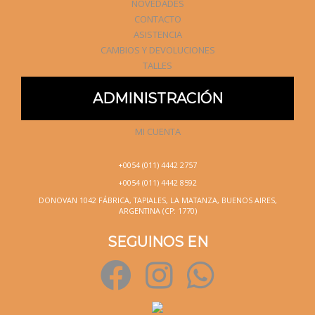
NOVEDADES
CONTACTO
ASISTENCIA
CAMBIOS Y DEVOLUCIONES
TALLES
ADMINISTRACIÓN
MI CUENTA
+0054 (011) 4442 2757
+0054 (011) 4442 8592
DONOVAN 1042 FÁBRICA, TAPIALES, LA MATANZA, BUENOS AIRES,
ARGENTINA (CP: 1770)
SEGUINOS EN