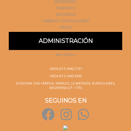
NOVEDADES
CONTACTO
ASISTENCIA
CAMBIOS Y DEVOLUCIONES
TALLES
ADMINISTRACIÓN
MI CUENTA
+0054 (011) 4442 2757
+0054 (011) 4442 8592
DONOVAN 1042 FÁBRICA, TAPIALES, LA MATANZA, BUENOS AIRES,
ARGENTINA (CP: 1770)
SEGUINOS EN