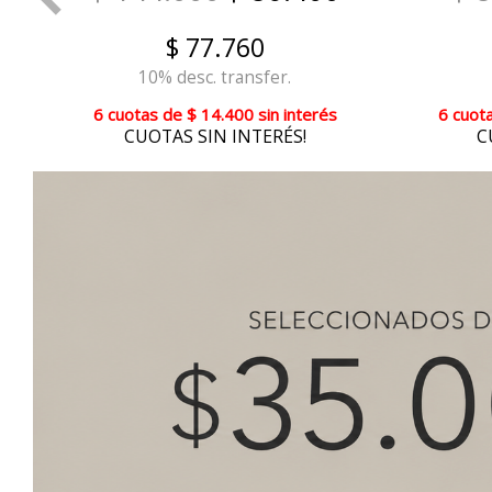
$ 77.760
10% desc. transfer.
6 cuotas
de
$ 14.400
sin interés
6 cuot
CUOTAS SIN INTERÉS!
C