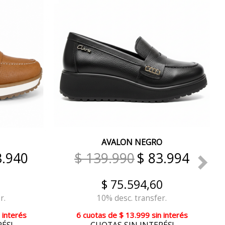
AVALON NEGRO
3.940
$ 139.990
$ 83.994
$ 75.594,60
r.
10% desc. transfer.
 interés
6 cuotas
de
$ 13.999
sin interés
ÉS!
CUOTAS SIN INTERÉS!