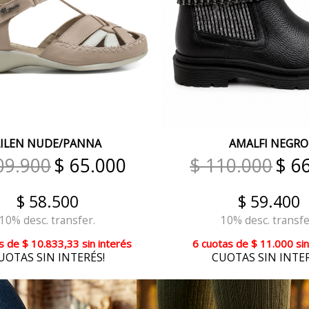
ILEN NUDE/PANNA
AMALFI NEGRO
09.900
$ 65.000
$ 110.000
$ 6
$ 58.500
$ 59.400
10% desc. transfer.
10% desc. transfe
s
de
$ 10.833,33
sin interés
6 cuotas
de
$ 11.000
sin
UOTAS SIN INTERÉS!
CUOTAS SIN INTER