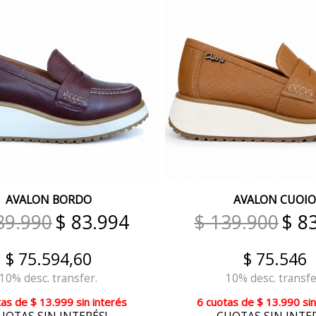
AVALON BORDO
AVALON CUOIO
39.990
$ 83.994
$ 139.900
$ 8
$ 75.594,60
$ 75.546
10% desc. transfer.
10% desc. transfe
tas
de
$ 13.999
sin interés
6 cuotas
de
$ 13.990
sin
UOTAS SIN INTERÉS!
CUOTAS SIN INTER