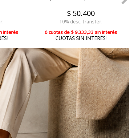
$ 50.400
r.
10% desc. transfer.
n interés
6 cuotas
de
$ 9.333,33
sin interés
ÉS!
CUOTAS SIN INTERÉS!