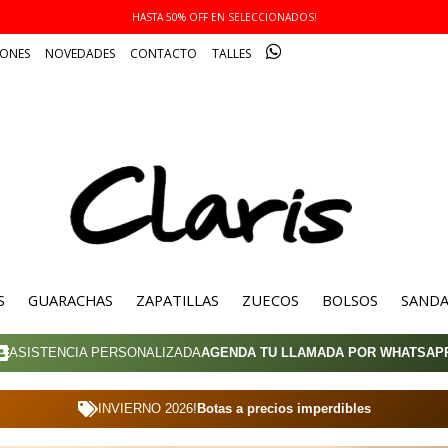
3 Y 6 CUOTAS SIN INTERÉS!
IONES
NOVEDADES
CONTACTO
TALLES
S
GUARACHAS
ZAPATILLAS
ZUECOS
BOLSOS
SANDA
ASISTENCIA PERSONALIZADA
AGENDA TU LLAMADA POR WHATSAP
INVIERNO 2026!
Botas a precios imperdibles