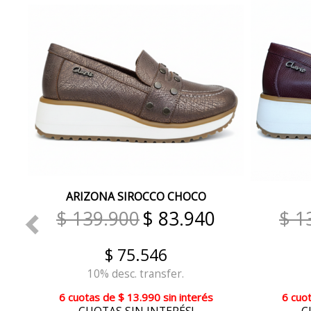
ARIZONA SIROCCO CHOCO
$ 139.900
$ 83.940
$ 1
$ 75.546
10% desc. transfer.
6 cuotas
de
$ 13.990
sin interés
6 cuo
CUOTAS SIN INTERÉS!
C