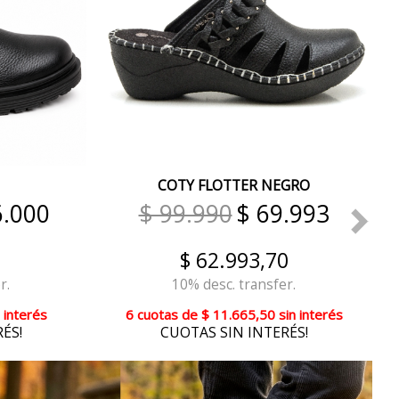
COTY FLOTTER NEGRO
6.000
$ 99.990
$ 69.993
$ 62.993,70
r.
10% desc. transfer.
 interés
6 cuotas
de
$ 11.665,50
sin interés
ÉS!
CUOTAS SIN INTERÉS!