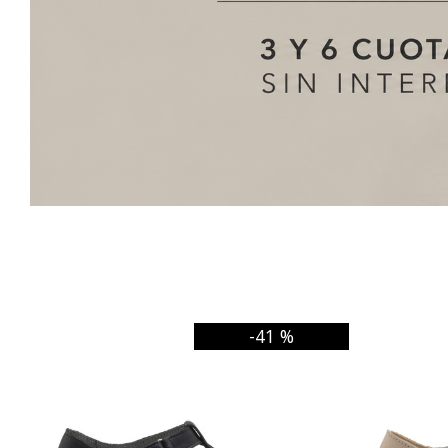
-41 %