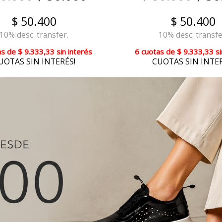
$ 50.400
$ 50.400
10% desc. transfer.
10% desc. transfe
as
de
$ 9.333,33
sin interés
6 cuotas
de
$ 9.333,33
si
UOTAS SIN INTERÉS!
CUOTAS SIN INTER