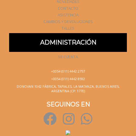
NOVEDADES
CONTACTO
ASISTENCIA
CAMBIOS Y DEVOLUCIONES
TALLES
ADMINISTRACIÓN
MI CUENTA
+0054 (011) 4442 2757
+0054 (011) 4442 8592
DONOVAN 1042 FÁBRICA, TAPIALES, LA MATANZA, BUENOS AIRES,
ARGENTINA (CP: 1770)
SEGUINOS EN