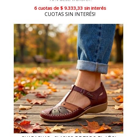
6 cuotas
de
$ 9.333,33
sin interés
CUOTAS SIN INTERÉS!